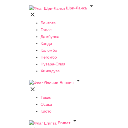

Шри-Ланка

Бентота
Галле
Дамбулла
Канди
Коломбо
Негомбо
Нувара-Элия
Хиккадува

Япония

Токио
Осака
Киото

Египет