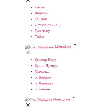

Пекин
Шанхай
Гонконг
Остров Хайнань
Гуанчжоу
Тибет

Малайзия

Джохор-Бару
Куала-Лумпур
Малакка
о. Борнео
о. Лангкави
о. Пенанг

Мальдивы
