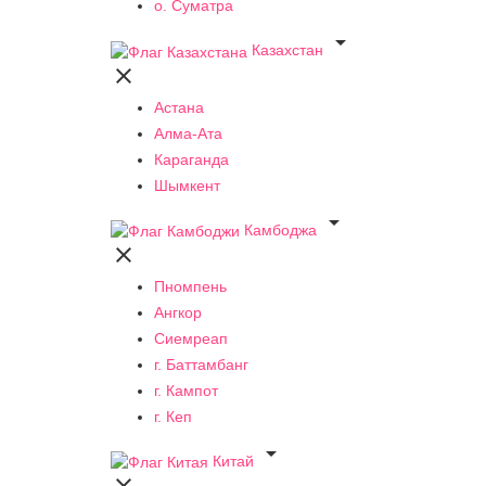
о. Суматра

Казахстан

Астана
Алма-Ата
Караганда
Шымкент

Камбоджа

Пномпень
Ангкор
Сиемреап
г. Баттамбанг
г. Кампот
г. Кеп

Китай