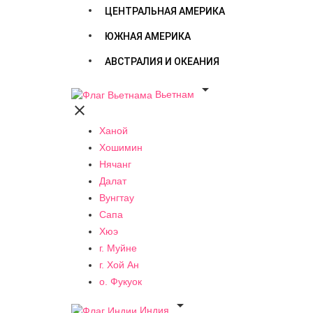
ЦЕНТРАЛЬНАЯ АМЕРИКА
ЮЖНАЯ АМЕРИКА
АВСТРАЛИЯ И ОКЕАНИЯ

Вьетнам

Ханой
Хошимин
Нячанг
Далат
Вунгтау
Сапа
Хюэ
г. Муйне
г. Хой Ан
о. Фукуок

Индия