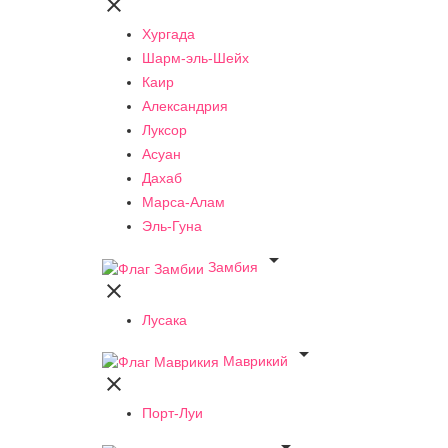

Хургада
Шарм-эль-Шейх
Каир
Александрия
Луксор
Асуан
Дахаб
Марса-Алам
Эль-Гуна

Замбия

Лусака

Маврикий

Порт-Луи
