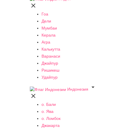

Гоа
Дели
Мумбаи
Керала
Агра
Калькутта
Варанаси
Джайпур
Ришикеш
Удайпур

Индонезия

о. Бали
о. Ява
о. Ломбок
Джакарта