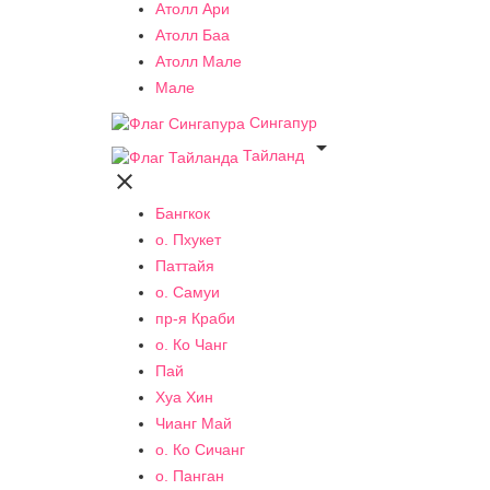
Атолл Ари
Атолл Баа
Атолл Мале
Мале
Сингапур

Тайланд

Бангкок
о. Пхукет
Паттайя
о. Самуи
пр-я Краби
о. Ко Чанг
Пай
Хуа Хин
Чианг Май
о. Ко Сичанг
о. Панган