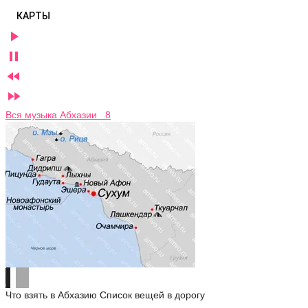
КАРТЫ




Вся музыка Абхазии 8
Что взять в Абхазию
Список вещей в дорогу