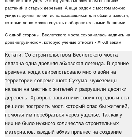
невероятном ущелье и окружена множеством вьющихся
растений и старых деревьев. А еще рядом с мостом можно
увидеть руины печей, использовавшихся для обжига извести,
которые легко можно спутать с оборонительными башнями.
С одной стороны, Беслетского моста сохранилась надпись на
древнегрузинском, которую ученые относят к XI-XII векам.
Кстати. Со строительством Беслетского моста
связана одна древняя абхазская легенда. В давние
времена, когда свирепствовало много войн на
территории современного Сухума, чужеземцы
напали на местных жителей и разрушили десятки
деревень. Храбрые защитники своих городов и сел
решили построить мост, который спас бы жителей,
помогая им перебраться через ущелье. Так как у
них не было нужного количества строительных
материалов, каждый абхаз привнес на создание