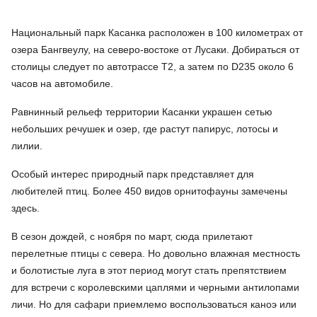
Национальный парк Касанка расположен в 100 километрах от
озера Бангвеулу, на северо-востоке от Лусаки. Добираться от
столицы следует по автотрассе Т2, а затем по D235 около 6
часов на автомобиле.
Равнинный рельеф территории Касанки украшен сетью
небольших речушек и озер, где растут папирус, лотосы и
лилии.
Особый интерес природный парк представляет для
любителей птиц. Более 450 видов орнитофауны замечены
здесь.
В сезон дождей, с ноября по март, сюда прилетают
перелетные птицы с севера. Но довольно влажная местность
и болотистые луга в этот период могут стать препятствием
для встречи с королевскими цаплями и черными антилопами
личи. Но для сафари приемлемо воспользоваться каноэ или