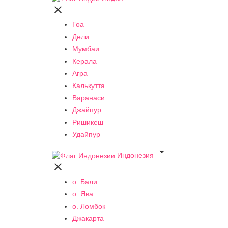

Гоа
Дели
Мумбаи
Керала
Агра
Калькутта
Варанаси
Джайпур
Ришикеш
Удайпур

Индонезия

о. Бали
о. Ява
о. Ломбок
Джакарта