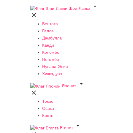

Шри-Ланка

Бентота
Галле
Дамбулла
Канди
Коломбо
Негомбо
Нувара-Элия
Хиккадува

Япония

Токио
Осака
Киото

Египет