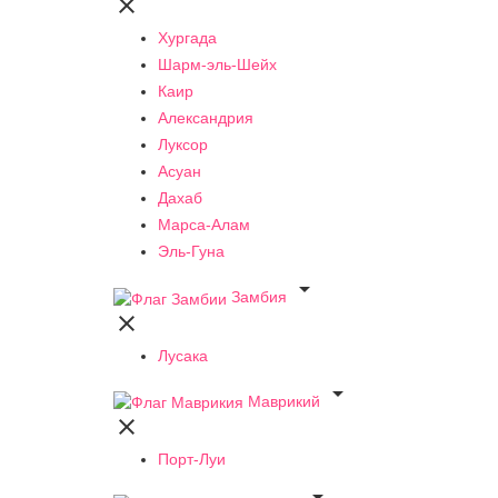

Хургада
Шарм-эль-Шейх
Каир
Александрия
Луксор
Асуан
Дахаб
Марса-Алам
Эль-Гуна

Замбия

Лусака

Маврикий

Порт-Луи
