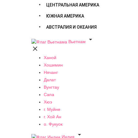
ЦЕНТРАЛЬНАЯ АМЕРИКА
ЮЖНАЯ АМЕРИКА
АВСТРАЛИЯ И ОКЕАНИЯ

Вьетнам

Ханой
Хошимин
Нячанг
Далат
Вунгтау
Сапа
Хюэ
г. Муйне
г. Хой Ан
о. Фукуок

Индия