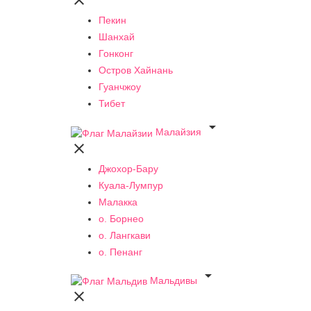

Пекин
Шанхай
Гонконг
Остров Хайнань
Гуанчжоу
Тибет

Малайзия

Джохор-Бару
Куала-Лумпур
Малакка
о. Борнео
о. Лангкави
о. Пенанг

Мальдивы
