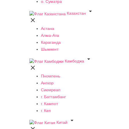
о. Суматра

Казахстан

Астана
Алма-Ата
Караганда
Шымкент

Камбоджа

Пномпень
Ангкор
Сиемреап
г. Баттамбанг
г. Кампот
г. Кеп

Китай