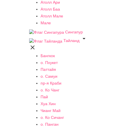
Атолл Ари
Атолл Баа
Атолл Мале
Мале
Сингапур

Тайланд

Бангкок
о. Пхукет
Паттайя
о. Самуи
пр-я Краби
о. Ко Чанг
Пай
Хуа Хин
Чианг Май
о. Ко Сичанг
о. Панган