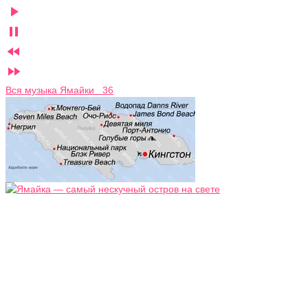




Вся музыка Ямайки 36