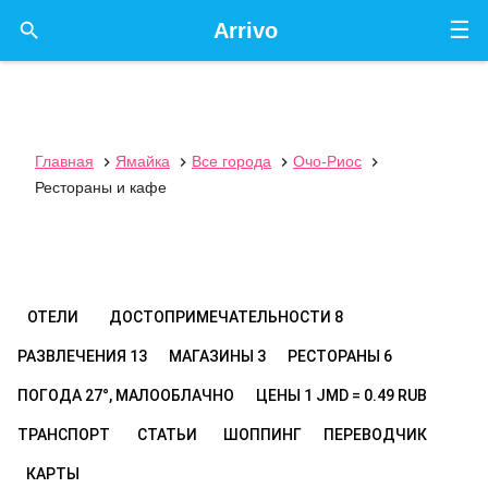
☰

Arrivo
Главная
Ямайка
Все города
Очо-Риос




Рестораны и кафе
ОТЕЛИ
ДОСТОПРИМЕЧАТЕЛЬНОСТИ
8
РАЗВЛЕЧЕНИЯ
13
МАГАЗИНЫ
3
РЕСТОРАНЫ
6
ПОГОДА
27°, МАЛООБЛАЧНО
ЦЕНЫ
1 JMD = 0.49 RUB
ТРАНСПОРТ
СТАТЬИ
ШОППИНГ
ПЕРЕВОДЧИК
КАРТЫ