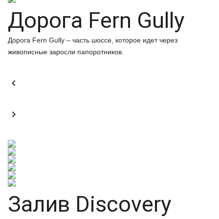
Дорога Fern Gully
Дорога Fern Gully – часть шоссе, которое идет через
живописные заросли папоротников.


Залив Discovery