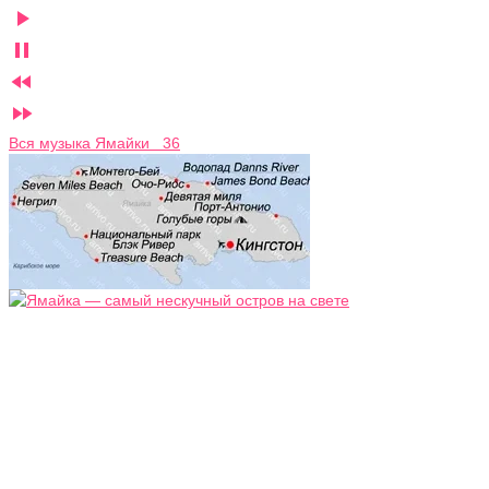




Вся музыка Ямайки 36