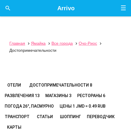
☰

Arrivo
Главная
Ямайка
Все города
Очо-Риос




Достопримечательности
ОТЕЛИ
ДОСТОПРИМЕЧАТЕЛЬНОСТИ
8
РАЗВЛЕЧЕНИЯ
13
МАГАЗИНЫ
3
РЕСТОРАНЫ
6
ПОГОДА
26°, ПАСМУРНО
ЦЕНЫ
1 JMD = 0.49 RUB
ТРАНСПОРТ
СТАТЬИ
ШОППИНГ
ПЕРЕВОДЧИК
КАРТЫ