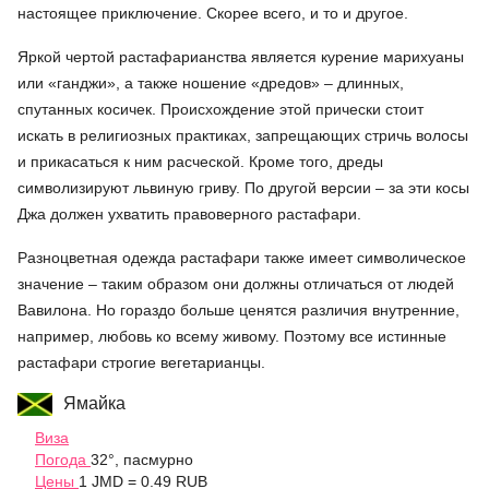
настоящее приключение. Скорее всего, и то и другое.
Яркой чертой растафарианства является курение марихуаны
или «ганджи», а также ношение «дредов» – длинных,
спутанных косичек. Происхождение этой прически стоит
искать в религиозных практиках, запрещающих стричь волосы
и прикасаться к ним расческой. Кроме того, дреды
символизируют львиную гриву. По другой версии – за эти косы
Джа должен ухватить правоверного растафари.
Разноцветная одежда растафари также имеет символическое
значение – таким образом они должны отличаться от людей
Вавилона. Но гораздо больше ценятся различия внутренние,
например, любовь ко всему живому. Поэтому все истинные
растафари строгие вегетарианцы.
Ямайка
Виза
Погода
32°, пасмурно
Цены
1 JMD = 0.49 RUB