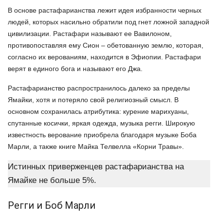
В основе растафарианства лежит идея избранности черных
людей, которых насильно обратили под гнет ложной западной
цивилизации. Растафари называют ее Вавилоном,
противопоставляя ему Сион – обетованную землю, которая,
согласно их верованиям, находится в Эфиопии. Растафари
верят в единого бога и называют его Джа.
Растафарианство распространилось далеко за пределы
Ямайки, хотя и потеряло свой религиозный смысл. В
основном сохранилась атрибутика: курение марихуаны,
спутанные косички, яркая одежда, музыка регги. Широкую
известность верование приобрела благодаря музыке Боба
Марли, а также книге Майка Телвелла «Корни Травы».
Истинных приверженцев растафарианства на
Ямайке не больше 5%.
Регги и Боб Марли