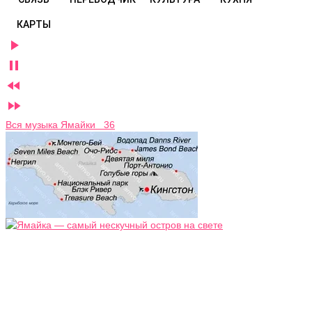
КАРТЫ




Вся музыка Ямайки 36