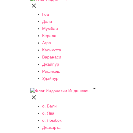

Гоа
Дели
Мумбаи
Керала
Агра
Калькутта
Варанаси
Джайпур
Ришикеш
Удайпур

Индонезия

о. Бали
о. Ява
о. Ломбок
Джакарта