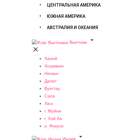
ЦЕНТРАЛЬНАЯ АМЕРИКА
ЮЖНАЯ АМЕРИКА
АВСТРАЛИЯ И ОКЕАНИЯ

Вьетнам

Ханой
Хошимин
Нячанг
Далат
Вунгтау
Сапа
Хюэ
г. Муйне
г. Хой Ан
о. Фукуок

Индия