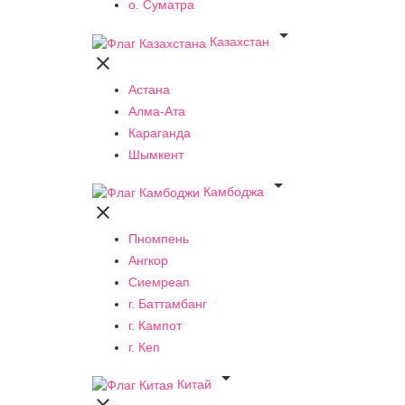
о. Суматра

Казахстан

Астана
Алма-Ата
Караганда
Шымкент

Камбоджа

Пномпень
Ангкор
Сиемреап
г. Баттамбанг
г. Кампот
г. Кеп

Китай