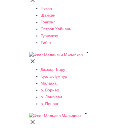

Пекин
Шанхай
Гонконг
Остров Хайнань
Гуанчжоу
Тибет

Малайзия

Джохор-Бару
Куала-Лумпур
Малакка
о. Борнео
о. Лангкави
о. Пенанг

Мальдивы
