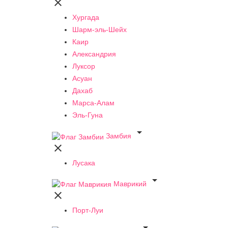

Хургада
Шарм-эль-Шейх
Каир
Александрия
Луксор
Асуан
Дахаб
Марса-Алам
Эль-Гуна

Замбия

Лусака

Маврикий

Порт-Луи
