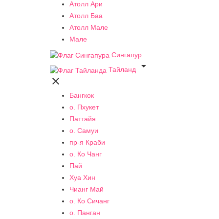
Атолл Ари
Атолл Баа
Атолл Мале
Мале
Сингапур

Тайланд

Бангкок
о. Пхукет
Паттайя
о. Самуи
пр-я Краби
о. Ко Чанг
Пай
Хуа Хин
Чианг Май
о. Ко Сичанг
о. Панган