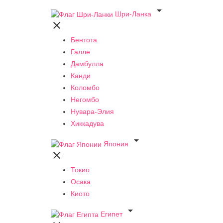

Шри-Ланка

Бентота
Галле
Дамбулла
Канди
Коломбо
Негомбо
Нувара-Элия
Хиккадува

Япония

Токио
Осака
Киото

Египет