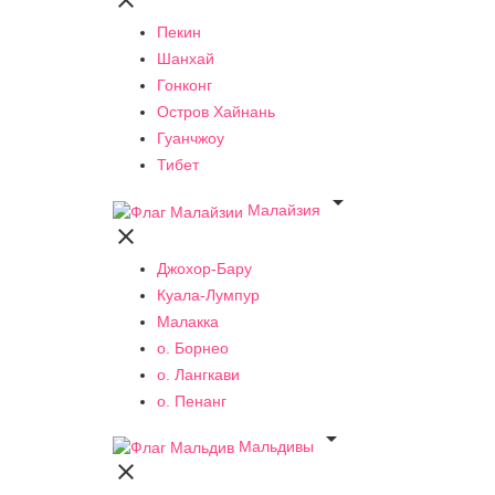

Пекин
Шанхай
Гонконг
Остров Хайнань
Гуанчжоу
Тибет

Малайзия

Джохор-Бару
Куала-Лумпур
Малакка
о. Борнео
о. Лангкави
о. Пенанг

Мальдивы
