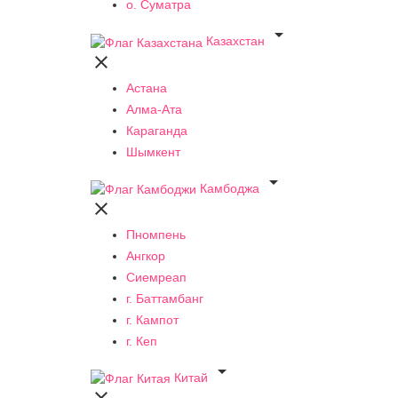
о. Суматра

Казахстан

Астана
Алма-Ата
Караганда
Шымкент

Камбоджа

Пномпень
Ангкор
Сиемреап
г. Баттамбанг
г. Кампот
г. Кеп

Китай