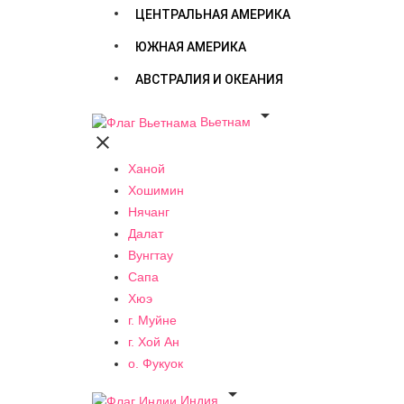
ЦЕНТРАЛЬНАЯ АМЕРИКА
ЮЖНАЯ АМЕРИКА
АВСТРАЛИЯ И ОКЕАНИЯ

Вьетнам

Ханой
Хошимин
Нячанг
Далат
Вунгтау
Сапа
Хюэ
г. Муйне
г. Хой Ан
о. Фукуок

Индия