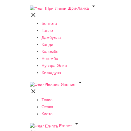

Шри-Ланка

Бентота
Галле
Дамбулла
Канди
Коломбо
Негомбо
Нувара-Элия
Хиккадува

Япония

Токио
Осака
Киото

Египет