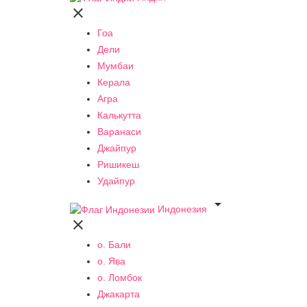

Гоа
Дели
Мумбаи
Керала
Агра
Калькутта
Варанаси
Джайпур
Ришикеш
Удайпур

Индонезия

о. Бали
о. Ява
о. Ломбок
Джакарта