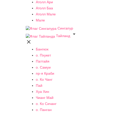
Атолл Ари
Атолл Баа
Атолл Мале
Мале
Сингапур

Тайланд

Бангкок
о. Пхукет
Паттайя
о. Самуи
пр-я Краби
о. Ко Чанг
Пай
Хуа Хин
Чианг Май
о. Ко Сичанг
о. Панган