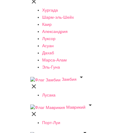

Хургада
Шарм-эль-Шейх
Каир
Александрия
Луксор
Асуан
Дахаб
Марса-Алам
Эль-Гуна

Замбия

Лусака

Маврикий

Порт-Луи
