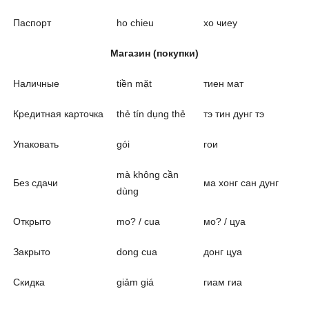
Паспорт
ho chieu
хо чиеу
Магазин (покупки)
Наличные
tiền mặt
тиен мат
Кредитная карточка
thẻ tín dụng thẻ
тэ тин дунг тэ
Упаковать
gói
гои
mà không cần
Без сдачи
ма хонг сан дунг
dùng
Открыто
mo? / cua
мо? / цуа
Закрыто
dong cua
донг цуа
Скидка
giảm giá
гиам гиа