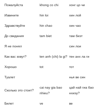
Пожалуйста
khong co chi
хонг цо чи
Извините
hin loi
хин лой
Здравствуйте
hin chao
хин чао
До свидания
tam biet
там биэт
Я не понял
син лои
Как вас зовут?
ten anh (chi) la gi?
тен анх ла ги
Хорошо
tot
тот
Туалет
нья ве син
cai nay gia bao
цай най гиа бао
Сколько это стоит?
nhieu?
нхиэу?
Билет
ve
ве