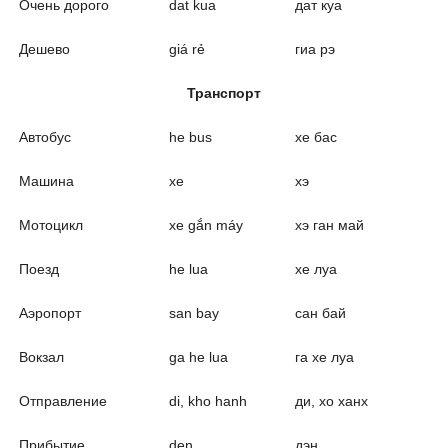
Очень дорого
dat kua
дат куа
Дешево
giá rẻ
гиа рэ
Транспорт
Автобус
he bus
хе бас
Машина
xe
хэ
Мотоцикл
xe gắn máy
хэ ган май
Поезд
he lua
хе луа
Аэропорт
san bay
сан бай
Вокзал
ga he lua
га хе луа
Отправление
di, kho hanh
ди, хо ханх
Прибытие
den
дэн