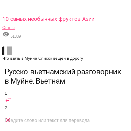
10 самых необычных фруктов Азии
Статья

51339
Что взять в Муйне
Список вещей в дорогу
Русско-вьетнамский разговорник
в Муйне, Вьетнам
1

2

Введите слово или текст для перевода