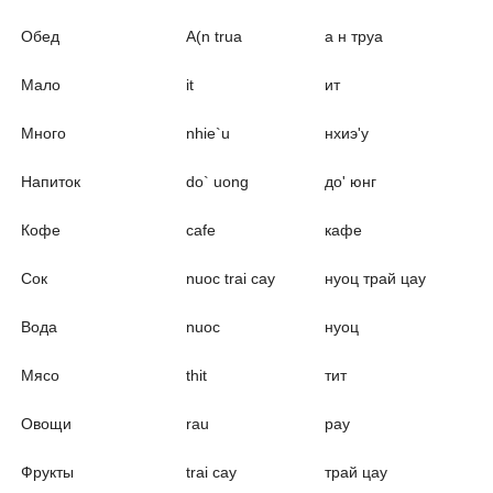
Обед
A(n trua
а н труа
Мало
it
ит
Много
nhie`u
нхиэ'у
Напиток
do` uong
до' юнг
Кофе
cafe
кафе
Сок
nuoc trai cay
нуоц трай цау
Вода
nuoc
нуоц
Мясо
thit
тит
Овощи
rau
рау
Фрукты
trai cay
трай цау