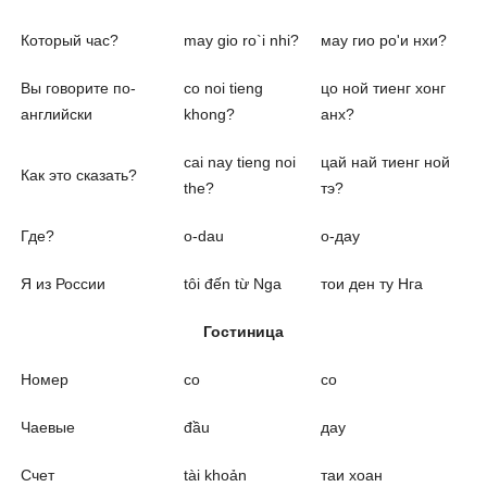
Который час?
may gio ro`i nhi?
мау гио ро'и нхи?
Вы говорите по-
co noi tieng
цо ной тиенг хонг
английски
khong?
анх?
cai nay tieng noi
цай най тиенг ной
Как это сказать?
the?
тэ?
Где?
o-dau
о-дау
Я из России
tôi đến từ Nga
тои ден ту Нга
Гостиница
Номер
со
со
Чаевые
đầu
дау
Счет
tài khoản
таи хоан