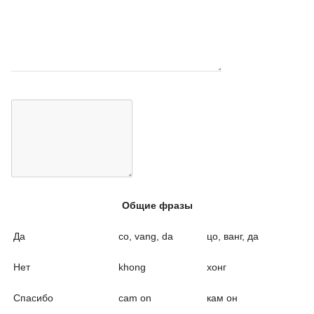
Общие фразы
Да
co, vang, da
цо, ванг, да
Нет
khong
хонг
Спасибо
cam on
кам он