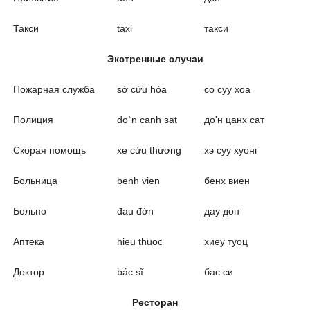
Такси
taxi
такси
Экстренные случаи
Пожарная служба
sở cứu hỏa
со суу хоа
Полиция
do`n canh sat
до'н цанх сат
Скорая помощь
xe cứu thương
хэ суу хуонг
Больница
benh vien
бенх виен
Больно
đau đớn
дау дон
Аптека
hieu thuoc
хиеу туоц
Доктор
bác sĩ
бас си
Ресторан