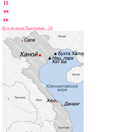



Вся музыка Вьетнама 24