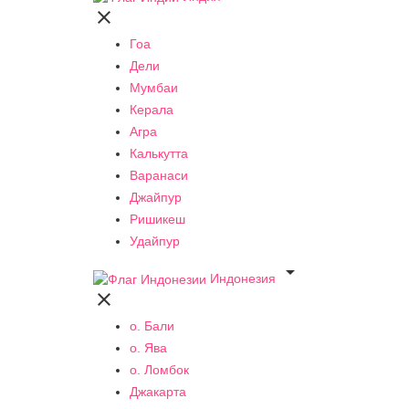

Гоа
Дели
Мумбаи
Керала
Агра
Калькутта
Варанаси
Джайпур
Ришикеш
Удайпур

Индонезия

о. Бали
о. Ява
о. Ломбок
Джакарта