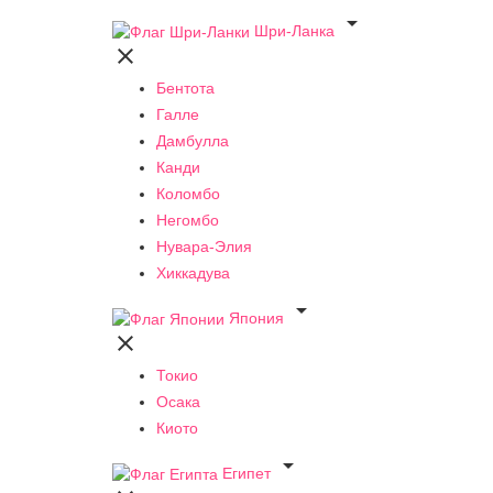

Шри-Ланка

Бентота
Галле
Дамбулла
Канди
Коломбо
Негомбо
Нувара-Элия
Хиккадува

Япония

Токио
Осака
Киото

Египет