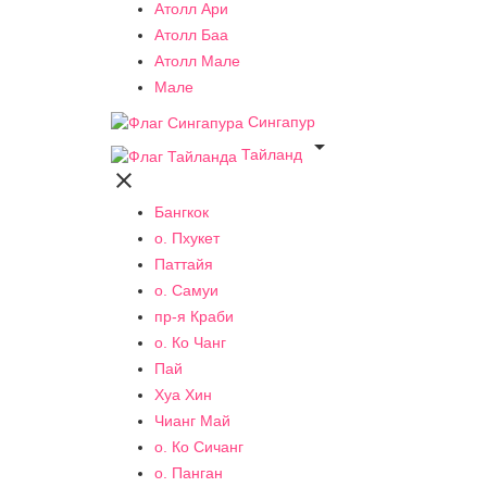
Атолл Ари
Атолл Баа
Атолл Мале
Мале
Сингапур

Тайланд

Бангкок
о. Пхукет
Паттайя
о. Самуи
пр-я Краби
о. Ко Чанг
Пай
Хуа Хин
Чианг Май
о. Ко Сичанг
о. Панган