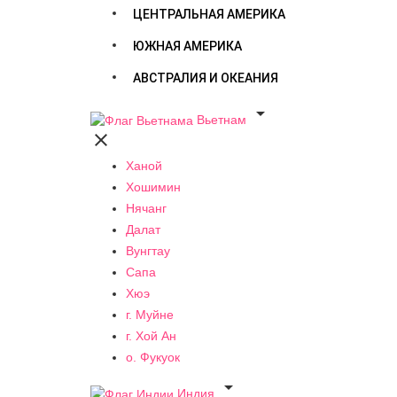
ЦЕНТРАЛЬНАЯ АМЕРИКА
ЮЖНАЯ АМЕРИКА
АВСТРАЛИЯ И ОКЕАНИЯ

Вьетнам

Ханой
Хошимин
Нячанг
Далат
Вунгтау
Сапа
Хюэ
г. Муйне
г. Хой Ан
о. Фукуок

Индия