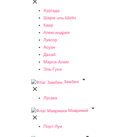

Хургада
Шарм-эль-Шейх
Каир
Александрия
Луксор
Асуан
Дахаб
Марса-Алам
Эль-Гуна

Замбия

Лусака

Маврикий

Порт-Луи
