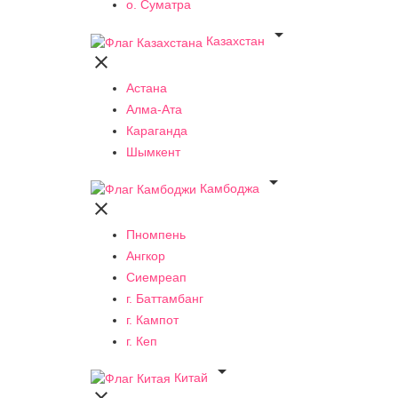
о. Суматра

Казахстан

Астана
Алма-Ата
Караганда
Шымкент

Камбоджа

Пномпень
Ангкор
Сиемреап
г. Баттамбанг
г. Кампот
г. Кеп

Китай