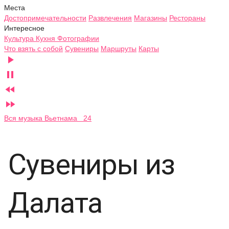
Места
Достопримечательности
Развлечения
Магазины
Рестораны
Интересное
Культура
Кухня
Фотографии
Что взять с собой
Сувениры
Маршруты
Карты




Вся музыка Вьетнама 24
Сувениры из
Далата