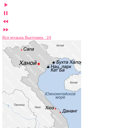




Вся музыка Вьетнама 24