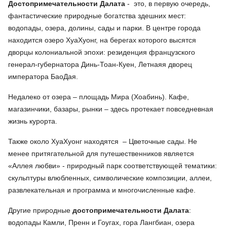
Достопримечательности Далата
- это, в первую очередь,
фантастические природные богатства здешних мест:
водопады, озера, долины, сады и парки. В центре города
находится озеро ХуаХуонг, на берегах которого высятся
дворцы колониальной эпохи: резиденция французского
генерал-губернатора Динь-Тоан-Куен, Летнаяя дворец
императора БаоДая.
Недалеко от озера – площадь Мира (Хоабинь). Кафе,
магазинчики, базары, рынки – здесь протекает повседневная
жизнь курорта.
Также около ХуаХуонг находятся – Цветочные сады. Не
менее притягательной для путешественников является
«Аллея любви» - природный парк соответствующей тематики:
скульптуры влюбленных, символические композиции, аллеи,
развлекательная и программа и многочисленные кафе.
Другие природные
достопримечательности Далата
:
водопады Камли, Пренн и Гоугах, гора Лангбиан, озера