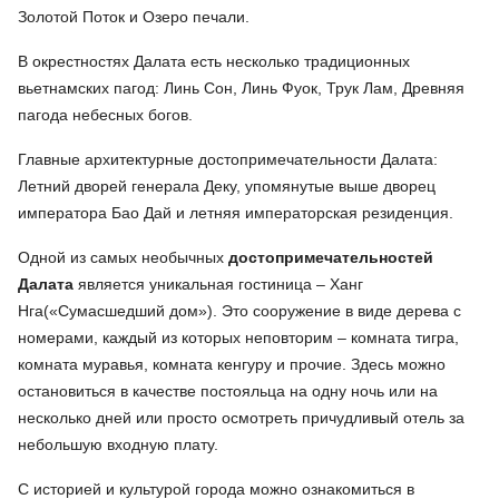
Золотой Поток и Озеро печали.
В окрестностях Далата есть несколько традиционных
вьетнамских пагод: Линь Сон, Линь Фуок, Трук Лам, Древняя
пагода небесных богов.
Главные архитектурные достопримечательности Далата:
Летний дворей генерала Деку, упомянутые выше дворец
императора Бао Дай и летняя императорская резиденция.
Одной из самых необычных
достопримечательностей
Далата
является уникальная гостиница – Ханг
Нга(«Сумасшедший дом»). Это сооружение в виде дерева с
номерами, каждый из которых неповторим – комната тигра,
комната муравья, комната кенгуру и прочие. Здесь можно
остановиться в качестве постояльца на одну ночь или на
несколько дней или просто осмотреть причудливый отель за
небольшую входную плату.
С историей и культурой города можно ознакомиться в