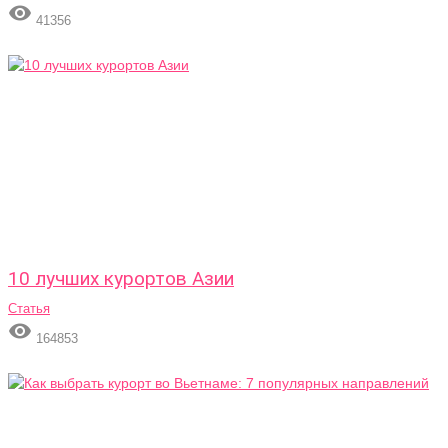

41356
10 лучших курортов Азии
Статья

164853