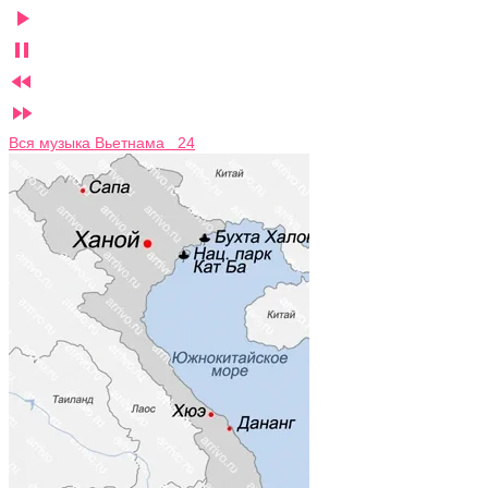




Вся музыка Вьетнама 24