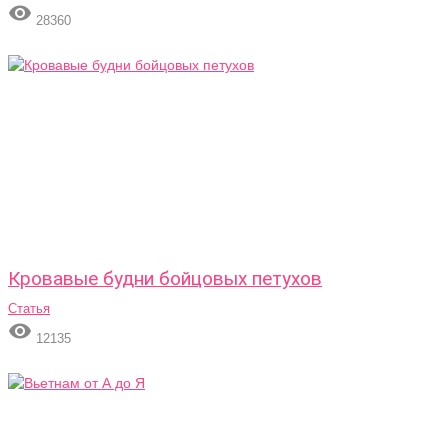

28360
Кровавые будни бойцовых петухов
Статья

12135