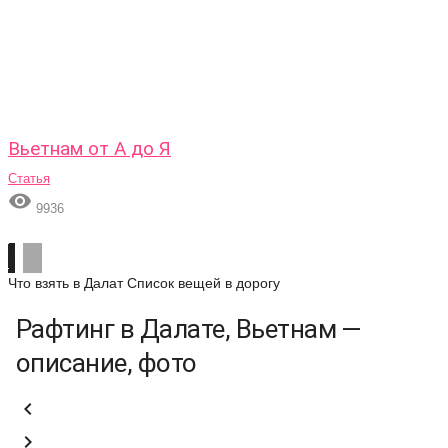
Вьетнам от А до Я
Статья

9936
Что взять в Далат
Список вещей в дорогу
Рафтинг в Далате, Вьетнам —
описание, фото

