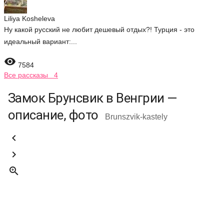
Liliya Kosheleva
Ну какой русский не любит дешевый отдых?! Турция - это
идеальный вариант:...

7584
Все рассказы 4
Замок Брунсвик в Венгрии —
описание, фото
Brunszvik-kastеly


