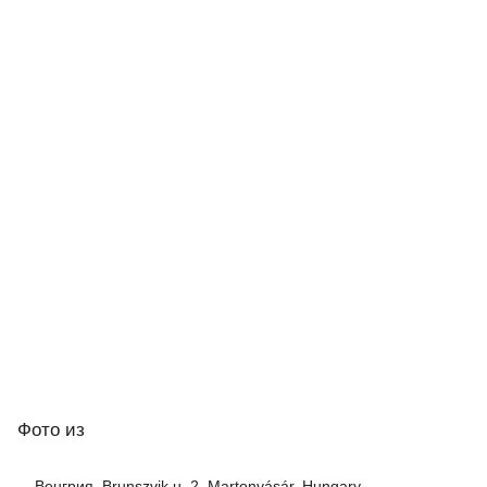
Фото
из
Венгрия, Brunszvik u. 2, Martonvásár, Hungary