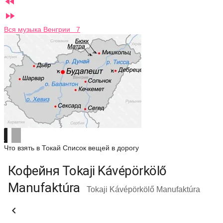


Вся музыка Венгрии 7
Что взять в Токай
Список вещей в дорогу
Кофейня Tokaji Kávépörkölő
Manufaktúra
Tokaji Kávépörkölő Manufaktúra
