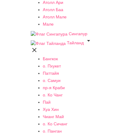
Атолл Ари
Атолл Баа
Атолл Мале
Мале
Сингапур

Тайланд

Бангкок
о. Пхукет
Паттайя
о. Самуи
пр-я Краби
о. Ко Чанг
Пай
Хуа Хин
Чианг Май
о. Ко Сичанг
о. Панган