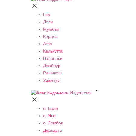

Гоа
Дели
Мумбаи
Керала
Агра
Калькутта
Варанаси
Джайпур
Ришикеш
Удайпур

Индонезия

о. Бали
о. Ява
о. Ломбок
Джакарта