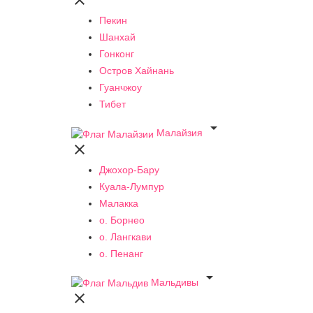

Пекин
Шанхай
Гонконг
Остров Хайнань
Гуанчжоу
Тибет

Малайзия

Джохор-Бару
Куала-Лумпур
Малакка
о. Борнео
о. Лангкави
о. Пенанг

Мальдивы
