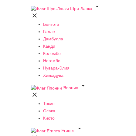

Шри-Ланка

Бентота
Галле
Дамбулла
Канди
Коломбо
Негомбо
Нувара-Элия
Хиккадува

Япония

Токио
Осака
Киото

Египет