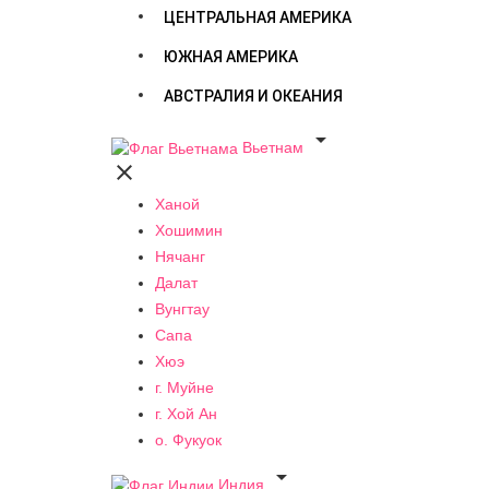
ЦЕНТРАЛЬНАЯ АМЕРИКА
ЮЖНАЯ АМЕРИКА
АВСТРАЛИЯ И ОКЕАНИЯ

Вьетнам

Ханой
Хошимин
Нячанг
Далат
Вунгтау
Сапа
Хюэ
г. Муйне
г. Хой Ан
о. Фукуок

Индия