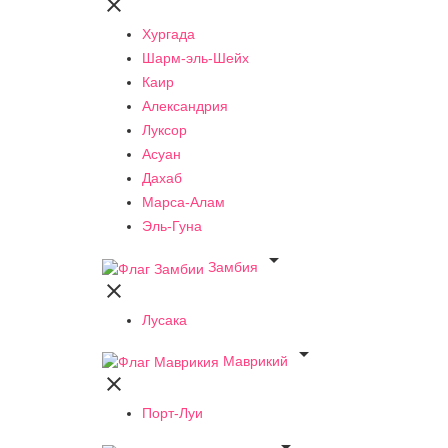

Хургада
Шарм-эль-Шейх
Каир
Александрия
Луксор
Асуан
Дахаб
Марса-Алам
Эль-Гуна

Замбия

Лусака

Маврикий

Порт-Луи
