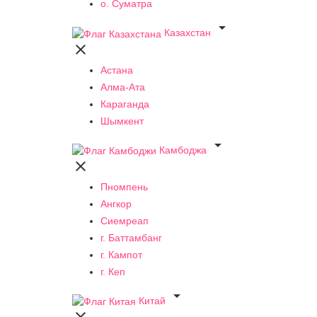
о. Суматра

Казахстан

Астана
Алма-Ата
Караганда
Шымкент

Камбоджа

Пномпень
Ангкор
Сиемреап
г. Баттамбанг
г. Кампот
г. Кеп

Китай