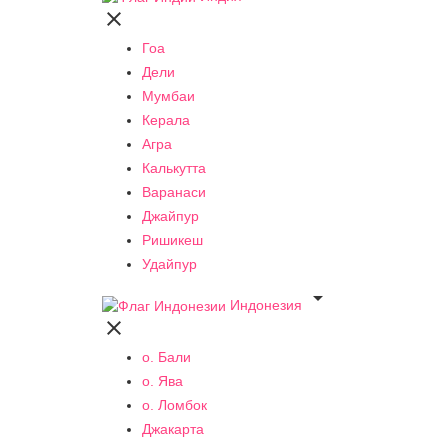

Гоа
Дели
Мумбаи
Керала
Агра
Калькутта
Варанаси
Джайпур
Ришикеш
Удайпур

Индонезия

о. Бали
о. Ява
о. Ломбок
Джакарта