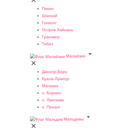

Пекин
Шанхай
Гонконг
Остров Хайнань
Гуанчжоу
Тибет

Малайзия

Джохор-Бару
Куала-Лумпур
Малакка
о. Борнео
о. Лангкави
о. Пенанг

Мальдивы
