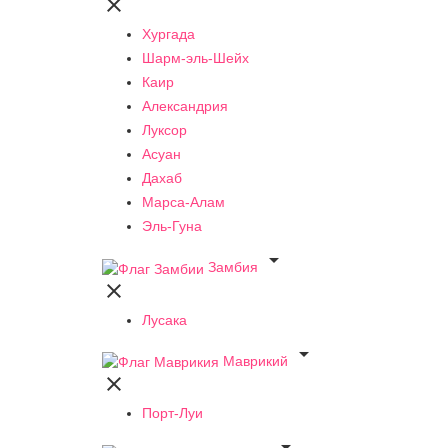

Хургада
Шарм-эль-Шейх
Каир
Александрия
Луксор
Асуан
Дахаб
Марса-Алам
Эль-Гуна

Замбия

Лусака

Маврикий

Порт-Луи
