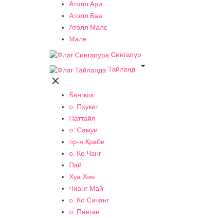
Атолл Ари
Атолл Баа
Атолл Мале
Мале
Сингапур

Тайланд

Бангкок
о. Пхукет
Паттайя
о. Самуи
пр-я Краби
о. Ко Чанг
Пай
Хуа Хин
Чианг Май
о. Ко Сичанг
о. Панган