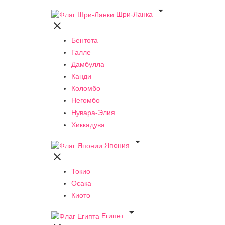

Шри-Ланка

Бентота
Галле
Дамбулла
Канди
Коломбо
Негомбо
Нувара-Элия
Хиккадува

Япония

Токио
Осака
Киото

Египет