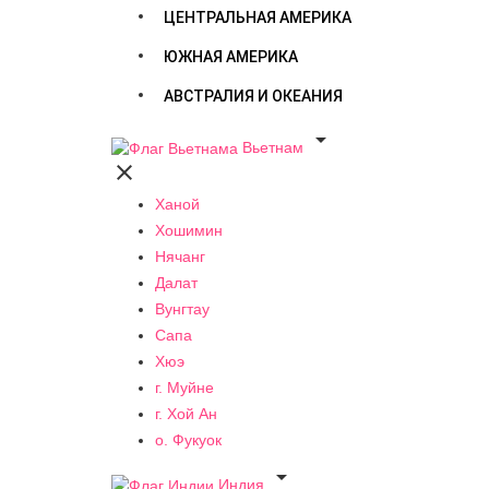
ЦЕНТРАЛЬНАЯ АМЕРИКА
ЮЖНАЯ АМЕРИКА
АВСТРАЛИЯ И ОКЕАНИЯ

Вьетнам

Ханой
Хошимин
Нячанг
Далат
Вунгтау
Сапа
Хюэ
г. Муйне
г. Хой Ан
о. Фукуок

Индия