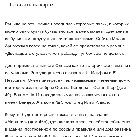
Показать на карте
Раньше на этой улице находились торговые лавки, в которых
можно было купить буквально все, даже стаканы, сделанные
из бутылок и полупустые пачки со спичками. Сейчас Малая
Арнаутская вовсе не такая, какой ее представили в романе
«Двенадцать стульев», контрабанду тут больше не делают.
Достопримечательности Одессы как-то исторически связаны с
ее улицами. Эта улица тесно связана с И. Ильфом и Е.
Петровым. Очень интересен так называемый «зеленый дом»,
в котором жил прообраз Остапа Бендера – Остап Шор (дом
40). В доме № 11 находилась мясная лавка человека по
имени Бендер. А в доме № 9 жил отец Ильи Ильфа.
Кому-то будет интересно также взглянуть на здание
«Мигдаля» (дом 46а), где располагалось еврейское общество,
в здании, построенном по особым правилам или дом раввина
Фридмана (дом № 45). Во дворе дома №17 можно увидеть