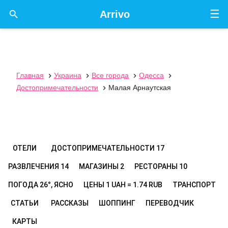
☰

Arrivo
Главная
Украина
Все города
Одесса




Достопримечательности
Малая Арнаутская

ОТЕЛИ
ДОСТОПРИМЕЧАТЕЛЬНОСТИ
17
РАЗВЛЕЧЕНИЯ
14
МАГАЗИНЫ
2
РЕСТОРАНЫ
10
ПОГОДА
26°, ЯСНО
ЦЕНЫ
1 UAH = 1.74 RUB
ТРАНСПОРТ
СТАТЬИ
РАССКАЗЫ
ШОППИНГ
ПЕРЕВОДЧИК
КАРТЫ