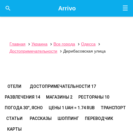
☰

Arrivo
Главная
Украина
Все города
Одесса




Достопримечательности
Дерибасовская улица

ОТЕЛИ
ДОСТОПРИМЕЧАТЕЛЬНОСТИ
17
РАЗВЛЕЧЕНИЯ
14
МАГАЗИНЫ
2
РЕСТОРАНЫ
10
ПОГОДА
30°, ЯСНО
ЦЕНЫ
1 UAH = 1.74 RUB
ТРАНСПОРТ
СТАТЬИ
РАССКАЗЫ
ШОППИНГ
ПЕРЕВОДЧИК
КАРТЫ