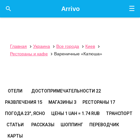
☰

Arrivo
Главная
Украина
Все города
Киев




Рестораны и кафе
Вареничные «Катюша»

ОТЕЛИ
ДОСТОПРИМЕЧАТЕЛЬНОСТИ
22
РАЗВЛЕЧЕНИЯ
15
МАГАЗИНЫ
3
РЕСТОРАНЫ
17
ПОГОДА
23°, ЯСНО
ЦЕНЫ
1 UAH = 1.74 RUB
ТРАНСПОРТ
СТАТЬИ
РАССКАЗЫ
ШОППИНГ
ПЕРЕВОДЧИК
КАРТЫ