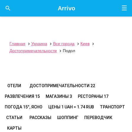
☰

Arrivo
Главная
Украина
Все города
Киев




Достопримечательности
Подол

ОТЕЛИ
ДОСТОПРИМЕЧАТЕЛЬНОСТИ
22
РАЗВЛЕЧЕНИЯ
15
МАГАЗИНЫ
3
РЕСТОРАНЫ
17
ПОГОДА
15°, ЯСНО
ЦЕНЫ
1 UAH = 1.74 RUB
ТРАНСПОРТ
СТАТЬИ
РАССКАЗЫ
ШОППИНГ
ПЕРЕВОДЧИК
КАРТЫ