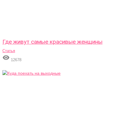
Где живут самые красивые женщины
Статья

12678