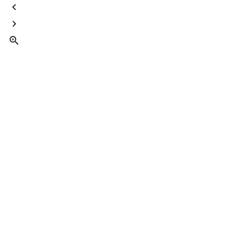


