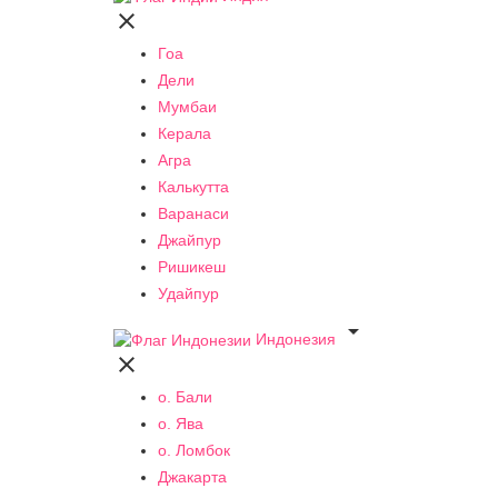

Гоа
Дели
Мумбаи
Керала
Агра
Калькутта
Варанаси
Джайпур
Ришикеш
Удайпур

Индонезия

о. Бали
о. Ява
о. Ломбок
Джакарта