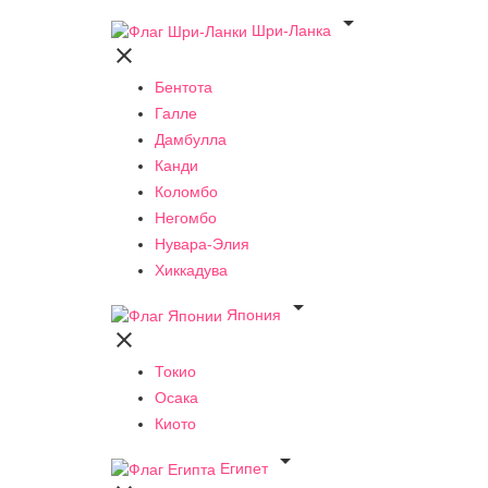

Шри-Ланка

Бентота
Галле
Дамбулла
Канди
Коломбо
Негомбо
Нувара-Элия
Хиккадува

Япония

Токио
Осака
Киото

Египет