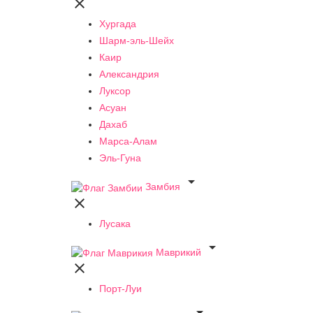

Хургада
Шарм-эль-Шейх
Каир
Александрия
Луксор
Асуан
Дахаб
Марса-Алам
Эль-Гуна

Замбия

Лусака

Маврикий

Порт-Луи
