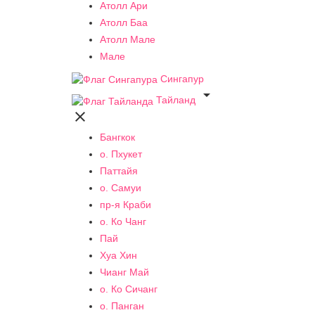
Атолл Ари
Атолл Баа
Атолл Мале
Мале
Сингапур

Тайланд

Бангкок
о. Пхукет
Паттайя
о. Самуи
пр-я Краби
о. Ко Чанг
Пай
Хуа Хин
Чианг Май
о. Ко Сичанг
о. Панган