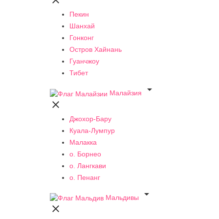

Пекин
Шанхай
Гонконг
Остров Хайнань
Гуанчжоу
Тибет

Малайзия

Джохор-Бару
Куала-Лумпур
Малакка
о. Борнео
о. Лангкави
о. Пенанг

Мальдивы
