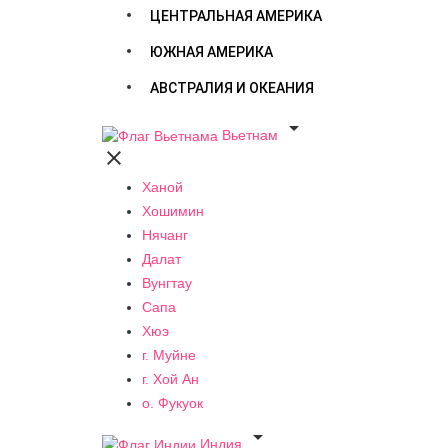
ЦЕНТРАЛЬНАЯ АМЕРИКА
ЮЖНАЯ АМЕРИКА
АВСТРАЛИЯ И ОКЕАНИЯ

Вьетнам

Ханой
Хошимин
Нячанг
Далат
Вунгтау
Сапа
Хюэ
г. Муйне
г. Хой Ан
о. Фукуок

Индия