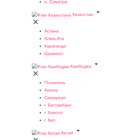
о. Суматра

Казахстан

Астана
Алма-Ата
Караганда
Шымкент

Камбоджа

Пномпень
Ангкор
Сиемреап
г. Баттамбанг
г. Кампот
г. Кеп

Китай