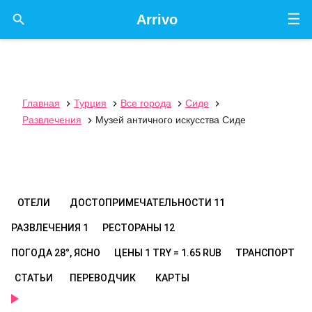
☰

Arrivo
Главная
Турция
Все города
Сиде




Развлечения
Музей античного искусства Сиде

ОТЕЛИ
ДОСТОПРИМЕЧАТЕЛЬНОСТИ
11
РАЗВЛЕЧЕНИЯ
1
РЕСТОРАНЫ
12
ПОГОДА
28°, ЯСНО
ЦЕНЫ
1 TRY = 1.65 RUB
ТРАНСПОРТ
СТАТЬИ
ПЕРЕВОДЧИК
КАРТЫ
