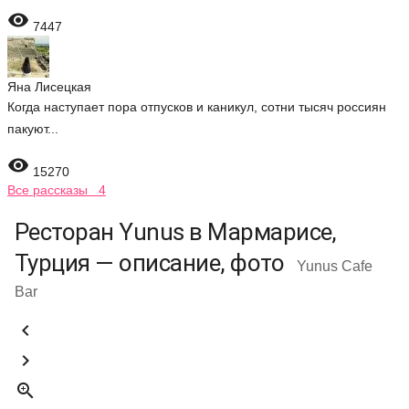

7447
Яна Лисецкая
Когда наступает пора отпусков и каникул, сотни тысяч россиян
пакуют...

15270
Все рассказы 4
Ресторан Yunus в Мармарисе,
Турция — описание, фото
Yunus Cafe
Bar


