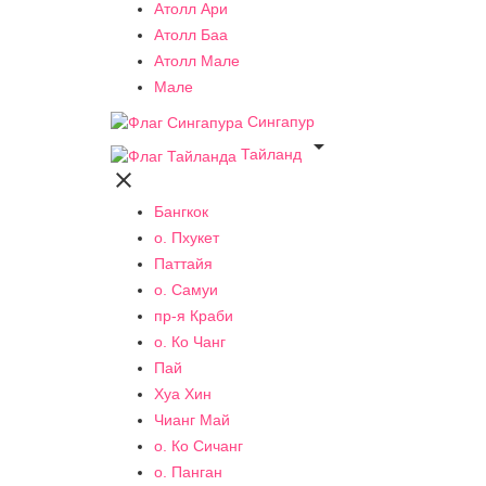
Атолл Ари
Атолл Баа
Атолл Мале
Мале
Сингапур

Тайланд

Бангкок
о. Пхукет
Паттайя
о. Самуи
пр-я Краби
о. Ко Чанг
Пай
Хуа Хин
Чианг Май
о. Ко Сичанг
о. Панган