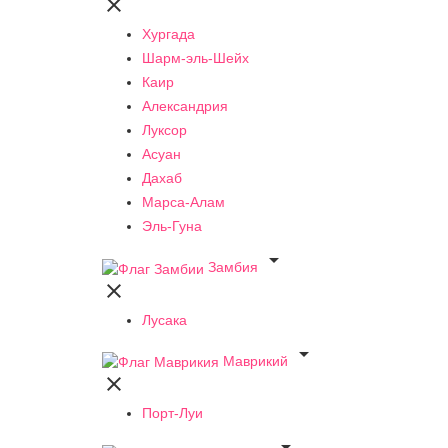

Хургада
Шарм-эль-Шейх
Каир
Александрия
Луксор
Асуан
Дахаб
Марса-Алам
Эль-Гуна

Замбия

Лусака

Маврикий

Порт-Луи
