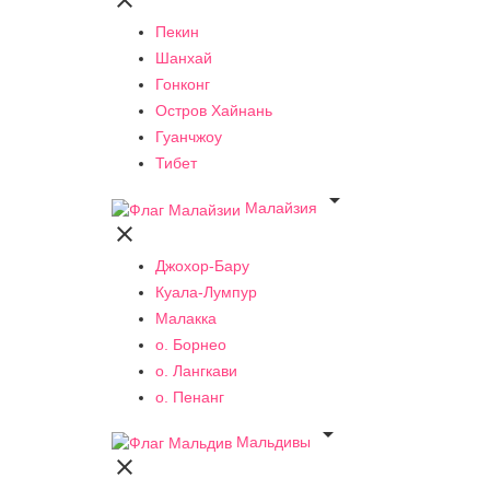

Пекин
Шанхай
Гонконг
Остров Хайнань
Гуанчжоу
Тибет

Малайзия

Джохор-Бару
Куала-Лумпур
Малакка
о. Борнео
о. Лангкави
о. Пенанг

Мальдивы
