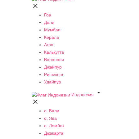

Гоа
Дели
Мумбаи
Керала
Агра
Калькутта
Варанаси
Джайпур
Ришикеш
Удайпур

Индонезия

о. Бали
о. Ява
о. Ломбок
Джакарта