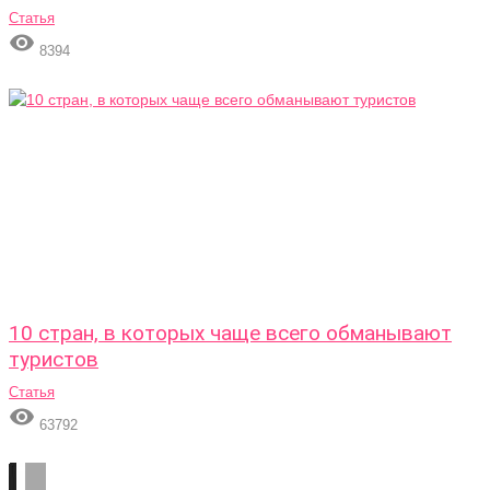
Статья

8394
10 стран, в которых чаще всего обманывают
туристов
Статья

63792