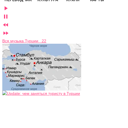




Вся музыка Турции 22