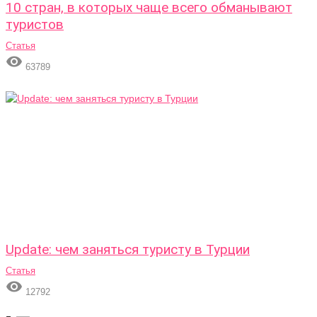
10 стран, в которых чаще всего обманывают
туристов
Статья

63789
Update: чем заняться туристу в Турции
Статья

12792