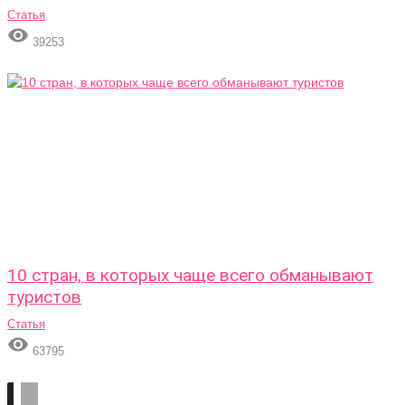
Статья

39253
10 стран, в которых чаще всего обманывают
туристов
Статья

63795