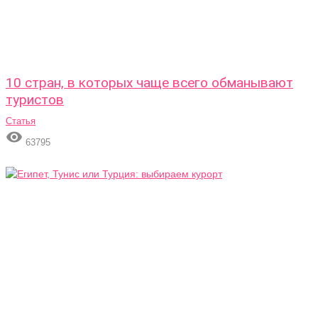
10 стран, в которых чаще всего обманывают
туристов
Статья

63795