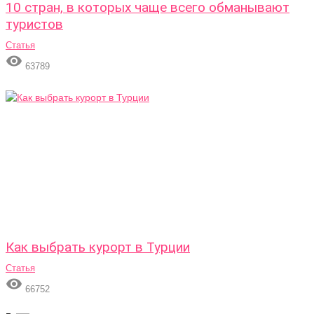
10 стран, в которых чаще всего обманывают
туристов
Статья

63789
Как выбрать курорт в Турции
Статья

66752