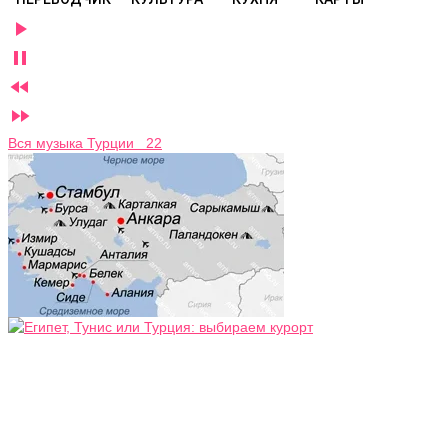




Вся музыка Турции 22