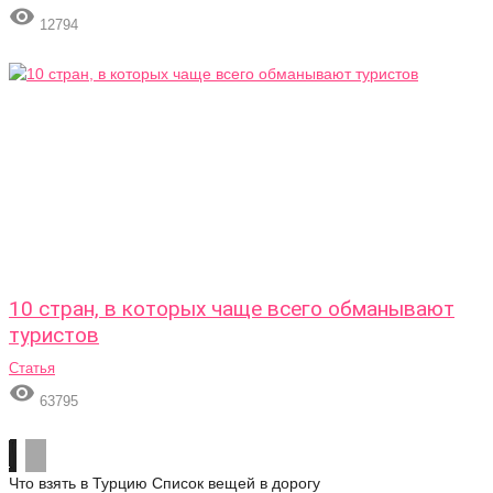

12794
10 стран, в которых чаще всего обманывают
туристов
Статья

63795
Что взять в Турцию
Список вещей в дорогу