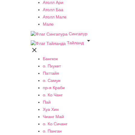
Атолл Ари
Атолл Баа
Атолл Мале
Мале
Сингапур

Тайланд

Бангкок
о. Пхукет
Паттайя
о. Самуи
пр-я Краби
о. Ко Чанг
Пай
Хуа Хин
Чианг Май
о. Ко Сичанг
о. Панган