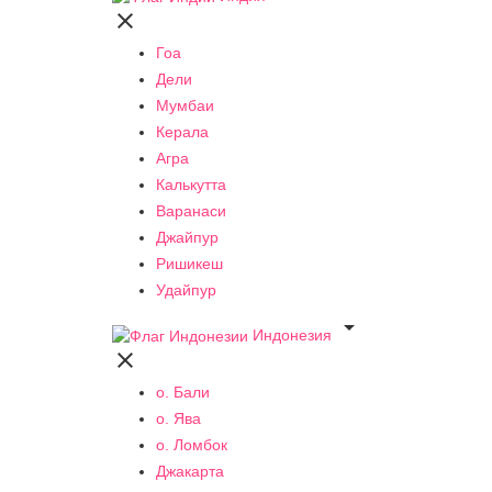

Гоа
Дели
Мумбаи
Керала
Агра
Калькутта
Варанаси
Джайпур
Ришикеш
Удайпур

Индонезия

о. Бали
о. Ява
о. Ломбок
Джакарта