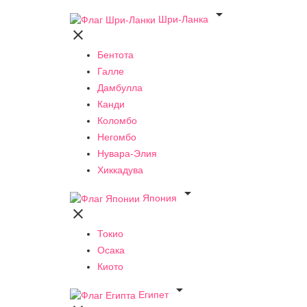

Шри-Ланка

Бентота
Галле
Дамбулла
Канди
Коломбо
Негомбо
Нувара-Элия
Хиккадува

Япония

Токио
Осака
Киото

Египет