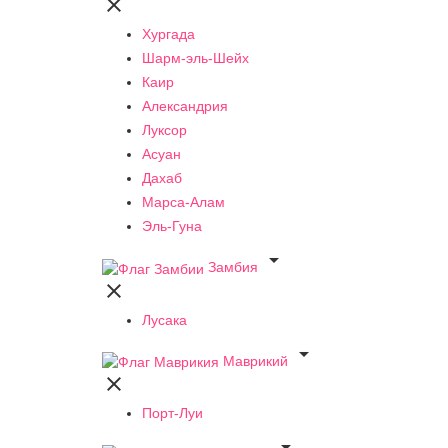

Хургада
Шарм-эль-Шейх
Каир
Александрия
Луксор
Асуан
Дахаб
Марса-Алам
Эль-Гуна

Замбия

Лусака

Маврикий

Порт-Луи
