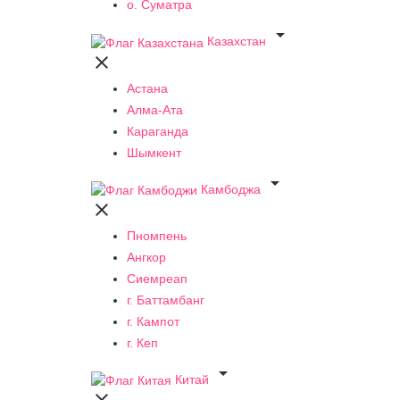
о. Суматра

Казахстан

Астана
Алма-Ата
Караганда
Шымкент

Камбоджа

Пномпень
Ангкор
Сиемреап
г. Баттамбанг
г. Кампот
г. Кеп

Китай