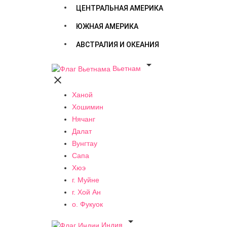
ЦЕНТРАЛЬНАЯ АМЕРИКА
ЮЖНАЯ АМЕРИКА
АВСТРАЛИЯ И ОКЕАНИЯ

Вьетнам

Ханой
Хошимин
Нячанг
Далат
Вунгтау
Сапа
Хюэ
г. Муйне
г. Хой Ан
о. Фукуок

Индия