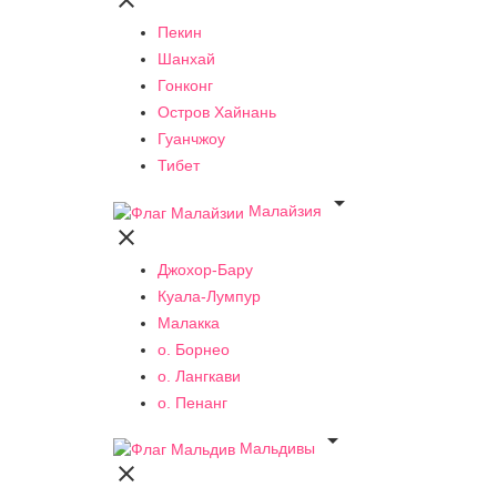

Пекин
Шанхай
Гонконг
Остров Хайнань
Гуанчжоу
Тибет

Малайзия

Джохор-Бару
Куала-Лумпур
Малакка
о. Борнео
о. Лангкави
о. Пенанг

Мальдивы
