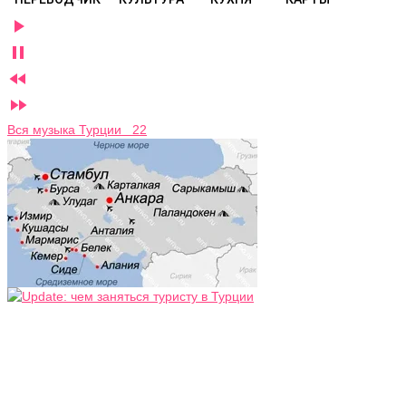




Вся музыка Турции 22