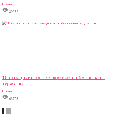
Статья

39252
10 стран, в которых чаще всего обманывают
туристов
Статья

63795