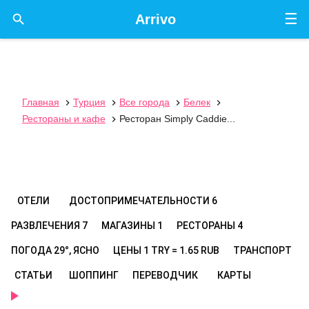
☰

Arrivo
Главная
Турция
Все города
Белек




Рестораны и кафе
Ресторан Simply Caddie...

ОТЕЛИ
ДОСТОПРИМЕЧАТЕЛЬНОСТИ
6
РАЗВЛЕЧЕНИЯ
7
МАГАЗИНЫ
1
РЕСТОРАНЫ
4
ПОГОДА
29°, ЯСНО
ЦЕНЫ
1 TRY = 1.65 RUB
ТРАНСПОРТ
СТАТЬИ
ШОППИНГ
ПЕРЕВОДЧИК
КАРТЫ
