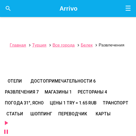
☰

Arrivo
Главная
Турция
Все города
Белек
Развлечения




ОТЕЛИ
ДОСТОПРИМЕЧАТЕЛЬНОСТИ
6
РАЗВЛЕЧЕНИЯ
7
МАГАЗИНЫ
1
РЕСТОРАНЫ
4
ПОГОДА
31°, ЯСНО
ЦЕНЫ
1 TRY = 1.65 RUB
ТРАНСПОРТ
СТАТЬИ
ШОППИНГ
ПЕРЕВОДЧИК
КАРТЫ

