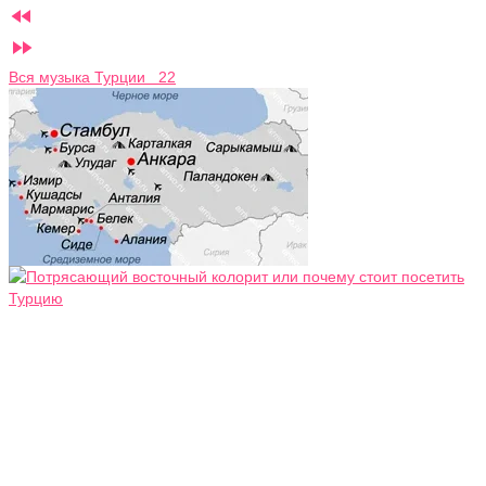


Вся музыка Турции 22