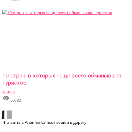
10 стран, в которых чаще всего обманывают
туристов
Статья

63792
Что взять в Аланию
Список вещей в дорогу