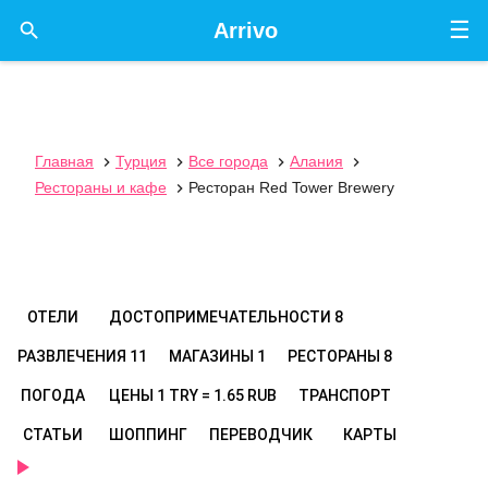
☰

Arrivo
Главная
Турция
Все города
Алания




Рестораны и кафе
Ресторан Red Tower Brewery

ОТЕЛИ
ДОСТОПРИМЕЧАТЕЛЬНОСТИ
8
РАЗВЛЕЧЕНИЯ
11
МАГАЗИНЫ
1
РЕСТОРАНЫ
8
ПОГОДА
ЦЕНЫ
1 TRY = 1.65 RUB
ТРАНСПОРТ
СТАТЬИ
ШОППИНГ
ПЕРЕВОДЧИК
КАРТЫ
