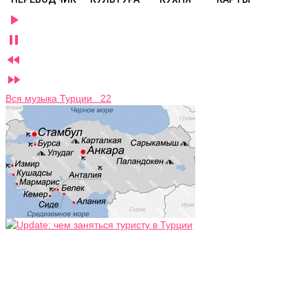




Вся музыка Турции 22