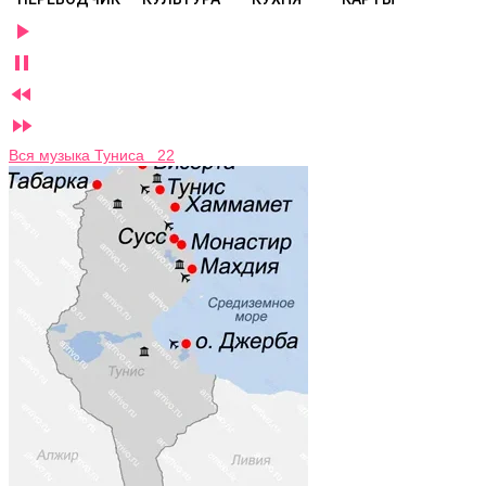




Вся музыка Туниса 22