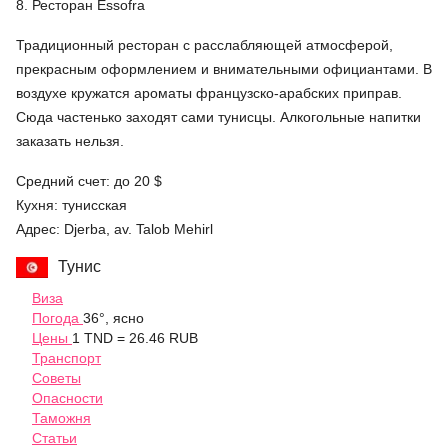
8. Ресторан Essofra
Традиционный ресторан c расслабляющей атмосферой,
прекрасным оформлением и внимательными официантами. В
воздухе кружатся ароматы французско-арабских приправ.
Сюда частенько заходят сами тунисцы. Алкогольные напитки
заказать нельзя.
Средний счет: до 20 $
Кухня: тунисская
Адрес: Djerba, av. Talob Mehirl
Тунис
Виза
Погода
36°, ясно
Цены
1 TND = 26.46 RUB
Транспорт
Советы
Опасности
Таможня
Статьи