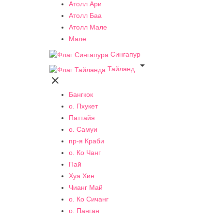
Атолл Ари
Атолл Баа
Атолл Мале
Мале
Сингапур

Тайланд

Бангкок
о. Пхукет
Паттайя
о. Самуи
пр-я Краби
о. Ко Чанг
Пай
Хуа Хин
Чианг Май
о. Ко Сичанг
о. Панган