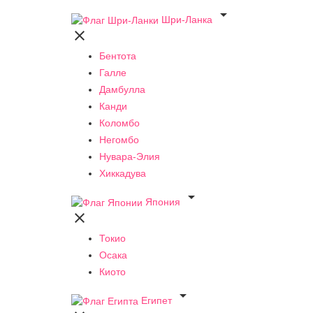

Шри-Ланка

Бентота
Галле
Дамбулла
Канди
Коломбо
Негомбо
Нувара-Элия
Хиккадува

Япония

Токио
Осака
Киото

Египет