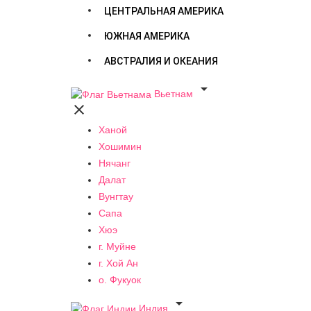
ЦЕНТРАЛЬНАЯ АМЕРИКА
ЮЖНАЯ АМЕРИКА
АВСТРАЛИЯ И ОКЕАНИЯ

Вьетнам

Ханой
Хошимин
Нячанг
Далат
Вунгтау
Сапа
Хюэ
г. Муйне
г. Хой Ан
о. Фукуок

Индия