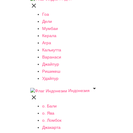

Гоа
Дели
Мумбаи
Керала
Агра
Калькутта
Варанаси
Джайпур
Ришикеш
Удайпур

Индонезия

о. Бали
о. Ява
о. Ломбок
Джакарта