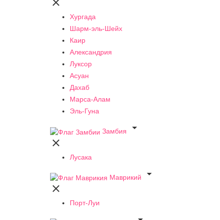

Хургада
Шарм-эль-Шейх
Каир
Александрия
Луксор
Асуан
Дахаб
Марса-Алам
Эль-Гуна

Замбия

Лусака

Маврикий

Порт-Луи
