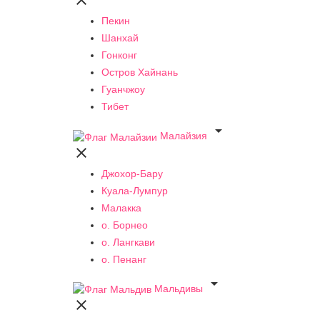

Пекин
Шанхай
Гонконг
Остров Хайнань
Гуанчжоу
Тибет

Малайзия

Джохор-Бару
Куала-Лумпур
Малакка
о. Борнео
о. Лангкави
о. Пенанг

Мальдивы
