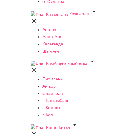
о. Суматра

Казахстан

Астана
Алма-Ата
Караганда
Шымкент

Камбоджа

Пномпень
Ангкор
Сиемреап
г. Баттамбанг
г. Кампот
г. Кеп

Китай