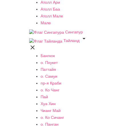
Атолл Ари
Атолл Баа
Атолл Мале
Мале
Сингапур

Тайланд

Бангкок
о. Пхукет
Паттайя
о. Самуи
пр-я Краби
о. Ко Чанг
Пай
Хуа Хин
Чианг Май
о. Ко Сичанг
о. Панган