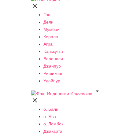

Гоа
Дели
Мумбаи
Керала
Агра
Калькутта
Варанаси
Джайпур
Ришикеш
Удайпур

Индонезия

о. Бали
о. Ява
о. Ломбок
Джакарта