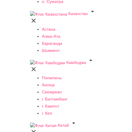
о. Суматра

Казахстан

Астана
Алма-Ата
Караганда
Шымкент

Камбоджа

Пномпень
Ангкор
Сиемреап
г. Баттамбанг
г. Кампот
г. Кеп

Китай