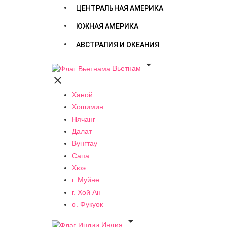
ЦЕНТРАЛЬНАЯ АМЕРИКА
ЮЖНАЯ АМЕРИКА
АВСТРАЛИЯ И ОКЕАНИЯ

Вьетнам

Ханой
Хошимин
Нячанг
Далат
Вунгтау
Сапа
Хюэ
г. Муйне
г. Хой Ан
о. Фукуок

Индия