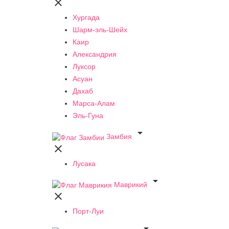

Хургада
Шарм-эль-Шейх
Каир
Александрия
Луксор
Асуан
Дахаб
Марса-Алам
Эль-Гуна

Замбия

Лусака

Маврикий

Порт-Луи
