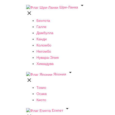

Шри-Ланка

Бентота
Галле
Дамбулла
Канди
Коломбо
Негомбо
Нувара-Элия
Хиккадува

Япония

Токио
Осака
Киото

Египет