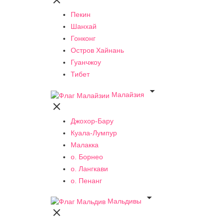

Пекин
Шанхай
Гонконг
Остров Хайнань
Гуанчжоу
Тибет

Малайзия

Джохор-Бару
Куала-Лумпур
Малакка
о. Борнео
о. Лангкави
о. Пенанг

Мальдивы
