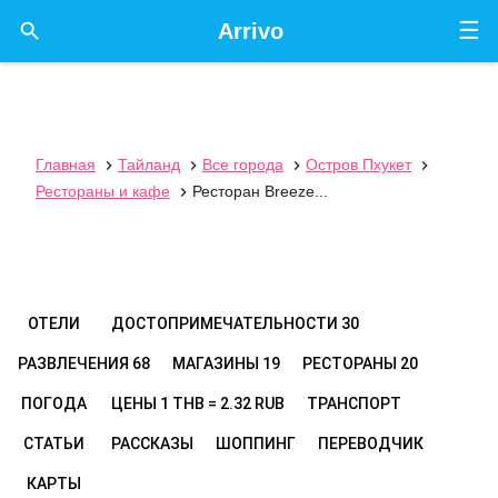
☰

Arrivo
Главная
Тайланд
Все города
Остров Пхукет




Рестораны и кафе
Ресторан Breeze...

ОТЕЛИ
ДОСТОПРИМЕЧАТЕЛЬНОСТИ
30
РАЗВЛЕЧЕНИЯ
68
МАГАЗИНЫ
19
РЕСТОРАНЫ
20
ПОГОДА
ЦЕНЫ
1 THB = 2.32 RUB
ТРАНСПОРТ
СТАТЬИ
РАССКАЗЫ
ШОППИНГ
ПЕРЕВОДЧИК
КАРТЫ