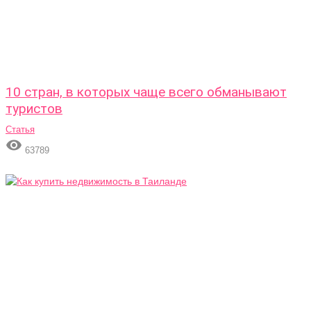
10 стран, в которых чаще всего обманывают
туристов
Статья

63789