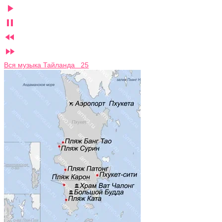




Вся музыка Тайланда 25