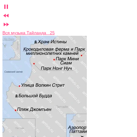



Вся музыка Тайланда 25