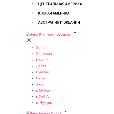
ЦЕНТРАЛЬНАЯ АМЕРИКА
ЮЖНАЯ АМЕРИКА
АВСТРАЛИЯ И ОКЕАНИЯ

Вьетнам

Ханой
Хошимин
Нячанг
Далат
Вунгтау
Сапа
Хюэ
г. Муйне
г. Хой Ан
о. Фукуок

Индия