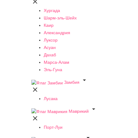

Хургада
Шарм-эль-Шейх
Каир
Александрия
Луксор
Асуан
Дахаб
Марса-Алам
Эль-Гуна

Замбия

Лусака

Маврикий

Порт-Луи
