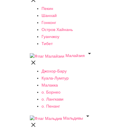

Пекин
Шанхай
Гонконг
Остров Хайнань
Гуанчжоу
Тибет

Малайзия

Джохор-Бару
Куала-Лумпур
Малакка
о. Борнео
о. Лангкави
о. Пенанг

Мальдивы
