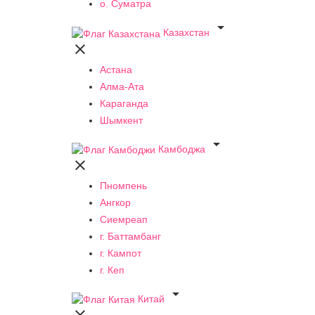
о. Суматра

Казахстан

Астана
Алма-Ата
Караганда
Шымкент

Камбоджа

Пномпень
Ангкор
Сиемреап
г. Баттамбанг
г. Кампот
г. Кеп

Китай