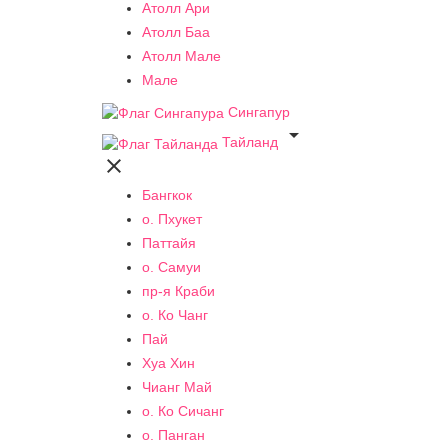
Атолл Ари
Атолл Баа
Атолл Мале
Мале
Сингапур

Тайланд

Бангкок
о. Пхукет
Паттайя
о. Самуи
пр-я Краби
о. Ко Чанг
Пай
Хуа Хин
Чианг Май
о. Ко Сичанг
о. Панган