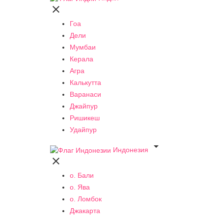

Гоа
Дели
Мумбаи
Керала
Агра
Калькутта
Варанаси
Джайпур
Ришикеш
Удайпур

Индонезия

о. Бали
о. Ява
о. Ломбок
Джакарта