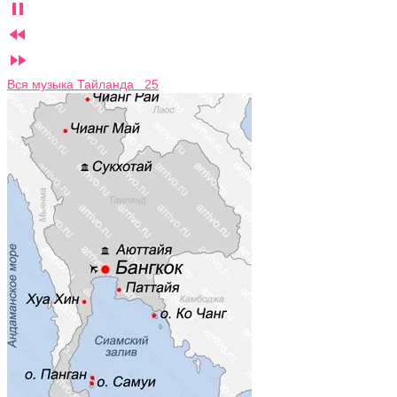



Вся музыка Тайланда 25