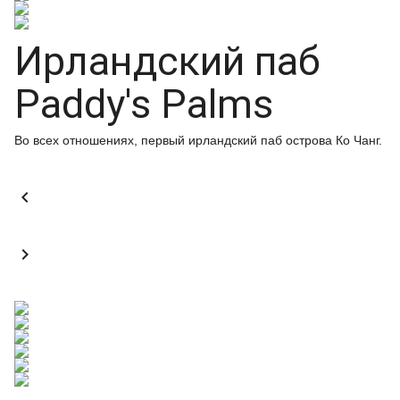
Ирландский паб
Paddy's Palms
Во всех отношениях, первый ирландский паб острова Ко Чанг.

