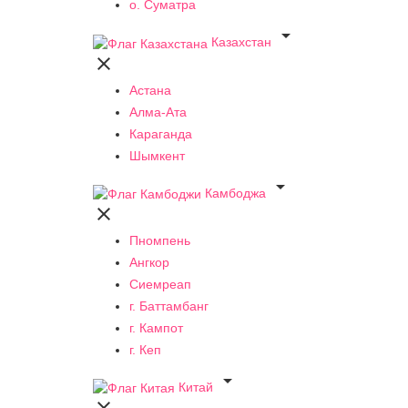
о. Суматра

Казахстан

Астана
Алма-Ата
Караганда
Шымкент

Камбоджа

Пномпень
Ангкор
Сиемреап
г. Баттамбанг
г. Кампот
г. Кеп

Китай