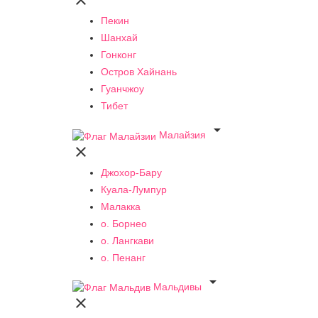

Пекин
Шанхай
Гонконг
Остров Хайнань
Гуанчжоу
Тибет

Малайзия

Джохор-Бару
Куала-Лумпур
Малакка
о. Борнео
о. Лангкави
о. Пенанг

Мальдивы
