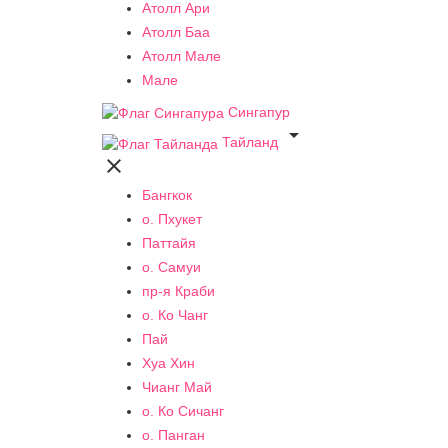
Атолл Ари
Атолл Баа
Атолл Мале
Мале
Сингапур

Тайланд

Бангкок
о. Пхукет
Паттайя
о. Самуи
пр-я Краби
о. Ко Чанг
Пай
Хуа Хин
Чианг Май
о. Ко Сичанг
о. Панган