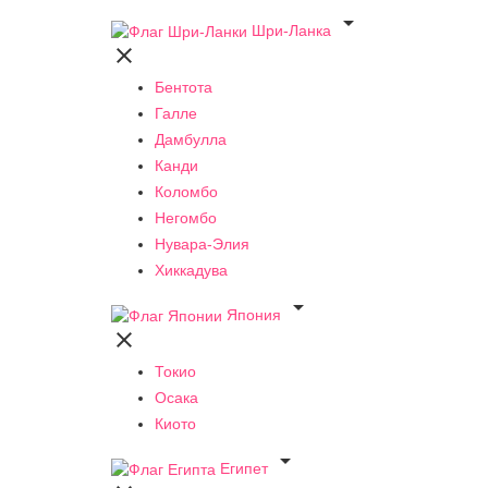

Шри-Ланка

Бентота
Галле
Дамбулла
Канди
Коломбо
Негомбо
Нувара-Элия
Хиккадува

Япония

Токио
Осака
Киото

Египет