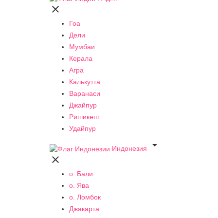

Гоа
Дели
Мумбаи
Керала
Агра
Калькутта
Варанаси
Джайпур
Ришикеш
Удайпур

Индонезия

о. Бали
о. Ява
о. Ломбок
Джакарта