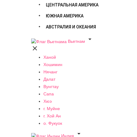
ЦЕНТРАЛЬНАЯ АМЕРИКА
ЮЖНАЯ АМЕРИКА
АВСТРАЛИЯ И ОКЕАНИЯ

Вьетнам

Ханой
Хошимин
Нячанг
Далат
Вунгтау
Сапа
Хюэ
г. Муйне
г. Хой Ан
о. Фукуок

Индия