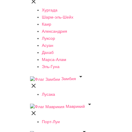

Хургада
Шарм-эль-Шейх
Каир
Александрия
Луксор
Асуан
Дахаб
Марса-Алам
Эль-Гуна

Замбия

Лусака

Маврикий

Порт-Луи
